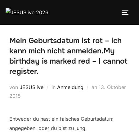
Mein Geburtsdatum ist rot – ich
kann mich nicht anmelden.
My
birthday is marked red – I cannot
register.
von
JESUSlive
in
Anmeldung
an
13. Oktober
2015
Entweder du hast ein falsches Geburtsdatum
angegeben, oder du bist zu jung.