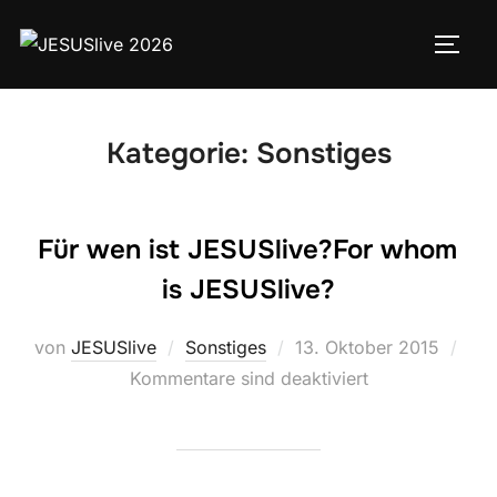
Kategorie:
Sonstiges
Für wen ist JESUSlive?
For whom
is JESUSlive?
von
JESUSlive
Sonstiges
13. Oktober 2015
Kommentare sind deaktiviert