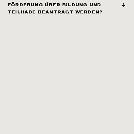
FÖRDERUNG ÜBER BILDUNG UND
TEILHABE BEANTRAGT WERDEN?
DATENSCHUTZ FÜR MITARBEITENDE
DATENSCHUTZ
IMPRESSUM
© 2026 JESUSLIVE
Deutsch
English