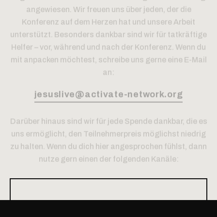
angewiesen. Wir freuen uns über jeden, der die
Konferenz auf dem Herzen hat und unsere Arbeit
unterstützt. Besonders dankbar sind wir für tatkräftige
Helfer – vor, während und nach der Konferenz. Wenn du
mit anpacken möchtest, schreibe uns gerne eine E-Mail
an:
jesuslive@activate-network.org
Darüber hinaus sind wir für jede Spende dankbar, die es
uns ermöglicht, den Teilnehmerpreis möglichst niedrig
zu halten. Wenn du dich hier angesprochen fühlst, dann
nutze gern einen der folgenden Kanäle: