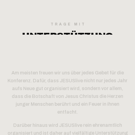
TRAGE MIT
UNTERSTÜTZUNG
Am meisten freuen wir uns über jedes Gebet für die
Konferenz. Dafür, dass JESUSlive nicht nur jedes Jahr
aufs Neue gut organisiert wird, sondern vor allem,
dass die Botschaft von Jesus Christus die Herzen
junger Menschen berührt und ein Feuer in ihnen
entfacht.
Darüber hinaus wird JESUSlive rein ehrenamtlich
organisiert und ist daher auf vielfältige Unterstützung