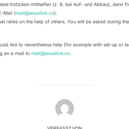
test trotzdem mithelfen (z. B. bei Auf- und Abbau), dann fr
E-Mail (
mail@jesuslive.co
).
at relies on the help of others. You will be asked during the
would like to nevertheless help (for example with set-up or
g an e-mail to
mail@jesuslive.co
.
BEITRAGSAUTOR
VERFASST VON